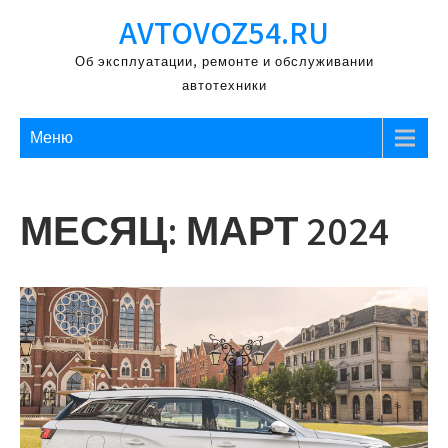
Перейти
AVTOVOZ54.RU
к
содержимому
Об эксплуатации, ремонте и обслуживании
автотехники
Меню
МЕСЯЦ:
МАРТ 2024