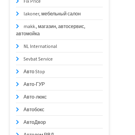
Fix Price
lakoner, мебельный салон
makk., магазин, автосервис,
автомойка
NL International
Sevbat Service
Авто Stop
Авто-ГУР
Авто-люкс
Автобокс
АвтоДвор
Автодом РВД