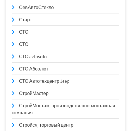
СевАвтоСтекло
Старт
СТО
СТО
СТО avtosolo
СТО Абсолют
СТО Автотехцентр Jeep
СтройМастер
СтройМонтаж, производственно-монтажная
компания
Стройся, торговый центр