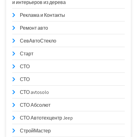
и интерьеров из дерева
Реклама и Контакты
Ремонт авто
СевАвтоСтекло
Старт
СТО
СТО
СТО avtosolo
СТО Абсолют
СТО Автотехцентр Jeep
СтройМастер