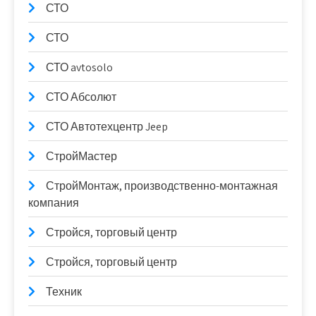
СТО
СТО
СТО avtosolo
СТО Абсолют
СТО Автотехцентр Jeep
СтройМастер
СтройМонтаж, производственно-монтажная
компания
Стройся, торговый центр
Стройся, торговый центр
Техник