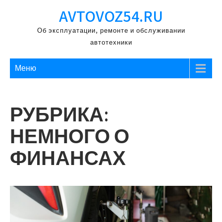
Перейти
AVTOVOZ54.RU
к
содержимому
Об эксплуатации, ремонте и обслуживании
автотехники
Меню
РУБРИКА:
НЕМНОГО О
ФИНАНСАХ