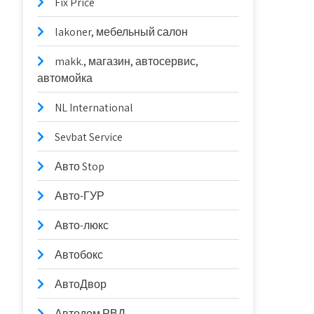
Fix Price
lakoner, мебельный салон
makk., магазин, автосервис,
автомойка
NL International
Sevbat Service
Авто Stop
Авто-ГУР
Авто-люкс
Автобокс
АвтоДвор
Автодом РВД