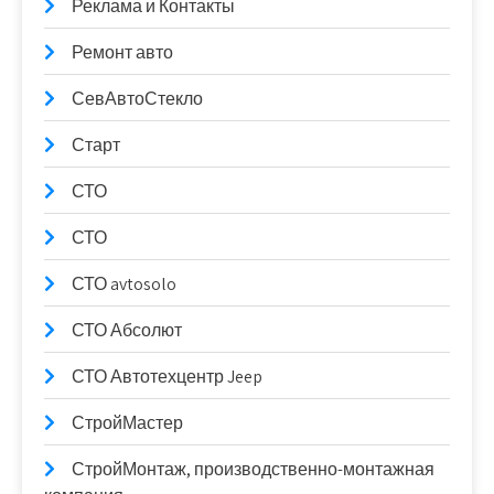
Реклама и Контакты
Ремонт авто
СевАвтоСтекло
Старт
СТО
СТО
СТО avtosolo
СТО Абсолют
СТО Автотехцентр Jeep
СтройМастер
СтройМонтаж, производственно-монтажная