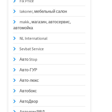
Fix Price
lakoner, мебельный салон
makk., магазин, автосервис,
автомойка
NL International
Sevbat Service
Авто Stop
Авто-ГУР
Авто-люкс
Автобокс
АвтоДвор
Автодом РВД