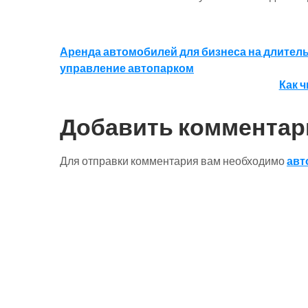
Навигация
Аренда автомобилей для бизнеса на длитель
управление автопарком
по
Как ч
записям
Добавить комментар
Для отправки комментария вам необходимо
авт