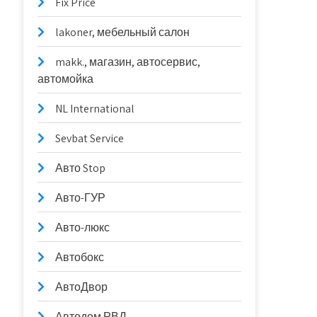
Fix Price
lakoner, мебельный салон
makk., магазин, автосервис,
автомойка
NL International
Sevbat Service
Авто Stop
Авто-ГУР
Авто-люкс
Автобокс
АвтоДвор
Автодом РВД