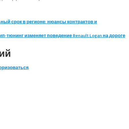
ный срок в регионе: нюансы контрактов и
ип-тюнинг изменяет поведение Renault Logan на дороге
ий
оризоваться
.