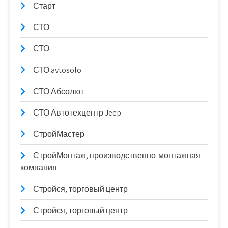
Старт
СТО
СТО
СТО avtosolo
СТО Абсолют
СТО Автотехцентр Jeep
СтройМастер
СтройМонтаж, производственно-монтажная
компания
Стройся, торговый центр
Стройся, торговый центр