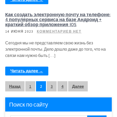
Как создать электронную почту на телефоне:
4 популярных сервиса на базе Андроид +
краткий обзор приложения IOS
14 ИЮНЯ 2023
КОММЕНТАРИЕВ НЕТ
Сегодня мы не представляем свою жизнь без
электронной почты. Дело дошло даже до того, что на
связи нам нужно быть […]
Читать далее →
Пагинация
Назад
1
2
3
4
Далее
записей
Поиск по сайту