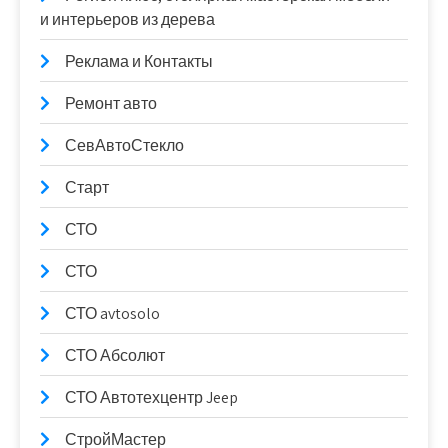
и интерьеров из дерева
Реклама и Контакты
Ремонт авто
СевАвтоСтекло
Старт
СТО
СТО
СТО avtosolo
СТО Абсолют
СТО Автотехцентр Jeep
СтройМастер