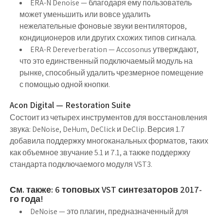
ERA-N Denoise — благодаря ему пользователь
может уменьшить или вовсе удалить
нежелательные фоновые звуки вентиляторов,
кондиционеров или других схожих типов сигнала.
ERA-R Dereverberation — Accosonus утверждают,
что это единственный подключаемый модуль на
рынке, способный удалить чрезмерное помещение
с помощью одной кнопки.
Acon Digital — Restoration Suite
Состоит из четырех инструментов для восстановления
звука: DeNoise, DeHum, DeClick и DeClip. Версия 1.7
добавила поддержку многоканальных форматов, таких
как объемное звучание 5.1 и 7.1, а также поддержку
стандарта подключаемого модуля VST3.
См. также: 6 топовых VST синтезаторов 2017-
го года!
DeNoise — это плагин, предназначенный для