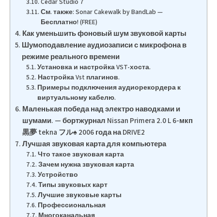
Cedar Studio 7
См. также: Sonar Cakewalk by BandLab —
Бесплатно! (FREE)
Как уменьшить фоновый шум звуковой карты
Шумоподавление аудиозаписи с микрофона в
режиме реального времени
Установка и настройка VST-хоста.
Настройка Vst плагинов.
Примеры подключения аудиорекордера к
виртуальному кабелю.
Маленькая победа над электро наводками и
шумами. — бортжурнал Nissan Primera 2.0 L 6-мкп
黒夢 tekna フル♠ 2006 года на DRIVE2
Лучшая звуковая карта для компьютера
Что такое звуковая карта
Зачем нужна звуковая карта
Устройство
Типы звуковых карт
Лучшие звуковые карты
Профессиональная
Многоканальная