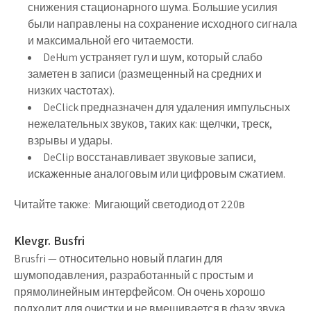
снижения стационарного шума. Большие усилия
были направлены на сохранение исходного сигнала
и максимальной его читаемости.
DeHum устраняет гул и шум, который слабо
заметен в записи (размещенный на средних и
низких частотах).
DeClick предназначен для удаления импульсных
нежелательных звуков, таких как: щелчки, треск,
взрывы и удары.
DeClip восстанавливает звуковые записи,
искаженные аналоговым или цифровым сжатием.
Читайте также:
Мигающий светодиод от 220в
Klevgr. Busfri
Brusfri — относительно новый плагин для
шумоподавления, разработанный с простым и
прямолинейным интерфейсом. Он очень хорошо
подходит для очистки и не вмешивается в фазу звука