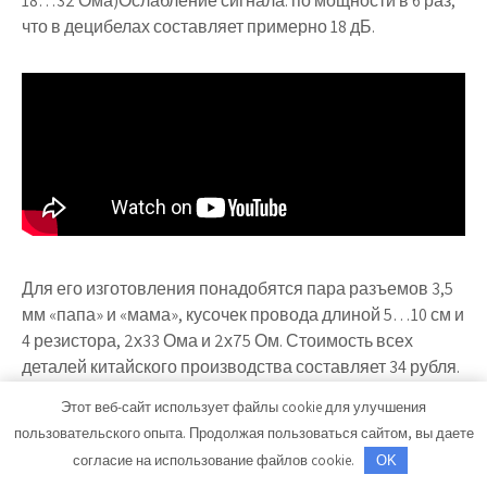
18…32 Ома)Ослабление сигнала: по мощности в 6 раз,
что в децибелах составляет примерно 18 дБ.
Для его изготовления понадобятся пара разъемов 3,5
мм «папа» и «мама», кусочек провода длиной 5…10 см и
4 резистора, 2х33 Ома и 2х75 Ом. Стоимость всех
деталей китайского производства составляет 34 рубля.
Но вы можете использовать и более качественные
Этот веб-сайт использует файлы cookie для улучшения
разъемы. Схема приведена на рисунке ниже:
пользовательского опыта. Продолжая пользоваться сайтом, вы даете
согласие на использование файлов cookie.
OK
Конструктивно устройство выполнено в виде двух