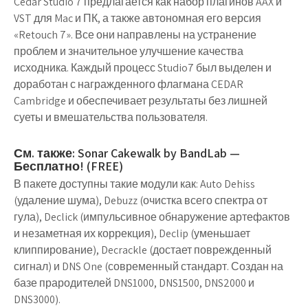
Cedar Studio 7 предлагается как набор плагинов AAX и
VST для Mac и ПК, а также автономная его версия
«Retouch 7». Все они направлены на устранение
проблем и значительное улучшение качества
исходника. Каждый процесс Studio7 был выделен и
доработан с награжденного флагмана CEDAR
Cambridge и обеспечивает результаты без лишней
суеты и вмешательства пользователя.
См. также: Sonar Cakewalk by BandLab —
Бесплатно! (FREE)
В пакете доступны такие модули как: Auto Dehiss
(удаление шума), Debuzz (очистка всего спектра от
гула), Declick (импульсивное обнаружение артефактов
и незаметная их коррекция), Declip (уменьшает
клиппирование), Decrackle (достает поврежденный
сигнал) и DNS One (современный стандарт. Создан на
базе прародителей DNS1000, DNS1500, DNS2000 и
DNS3000).