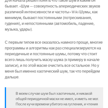
Для начала решил понять что такое шум и каким он
бывает. «Шум — совокупность апериодических звуков
различной интенсивности и частоты» Wiki Шумы, как
минимум, бывают постоянными (потрескивания,
гудения), и непостоянными (автомобиль, падение,
музыка, удары).
С первым типом все оказалось намного проще, многие
программы и алгоритмы как раз специализируются на
периодичные и постоянные шумы, потому что стоит
всего лишь получить маску шума (к примеру в начале
записи), и по этой маске очистить все остальное. Но у
меня был именно хаотический шум, так что перейдем
дальше.
В моем случае шум был хаотичным, и никакой
общей периодичной маски не имел, и иметь не мог.
После кучи времени убитого на гугления, и чтения